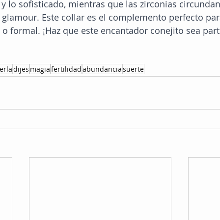
 y lo sofisticado, mientras que las zirconias circunda
y glamour. Este collar es el complemento perfecto par
l o formal. ¡Haz que este encantador conejito sea part
erla
dijes
magia
fertilidad
abundancia
suerte