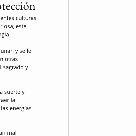
otección
entes culturas 
riosa, este 
agia.
unar, y se le 
n otras 
l sagrado y 
a suerte y 
aer la 
 las energías 
animal 