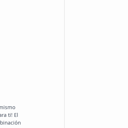
 mismo 
a ti! El 
mbinación 