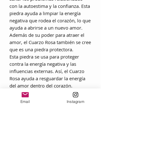
con la autoestima y la confianza. Esta
piedra ayuda a limpiar la energía
negativa que rodea el corazón, lo que
ayuda a abrirse a un nuevo amor.
Además de su poder para atraer el
amor, el Cuarzo Rosa también se cree
que es una piedra protectora.
Esta piedra se usa para proteger
contra la energía negativa y las
influencias externas. Así, el Cuarzo
Rosa ayuda a resguardar la energía
del amor dentro del corazón.
Hecho en México
Email
Instagram
1 par
20mm
Plata .925
CONSEJOS DE CUIDADO