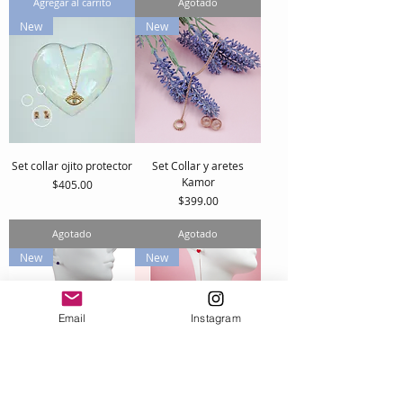
Agregar al carrito
Agotado
New
New
Set collar ojito protector
Set Collar y aretes
Kamor
Precio
$405.00
Precio
$399.00
Agotado
Agotado
New
New
Email
Instagram
Set collar y aretes árbol
Set love balloon