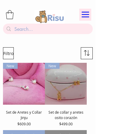
Filtro
New
New
Set de Aretes y Collar
Set de collar y aretes
Jinju
osito corazón
Precio
Precio
$609.00
$499.00