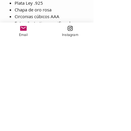
Plata Ley .925
Chapa de oro rosa
Circonias cúbicos AAA
Fotos ilustrativas, verifica el
tamaño del collar en la gráfica.
Email
Instagram
CONSEJOS DE CUIDADO
Siempre:
• Utilice lociones, cosméticos, laca y
perfume ANTES de ponerse una joya.
• Al quitarse las joyas, frote cada
pieza con un paño suave para
eliminar grasas y transpiración.
• Guarde las joyas en una caja con
forro textil, envuélvalas por separado
en un lienzo para evitar rozaduras.
Nunca:
• No lleve nunca joyas durante
ejercicios físicos como tareas