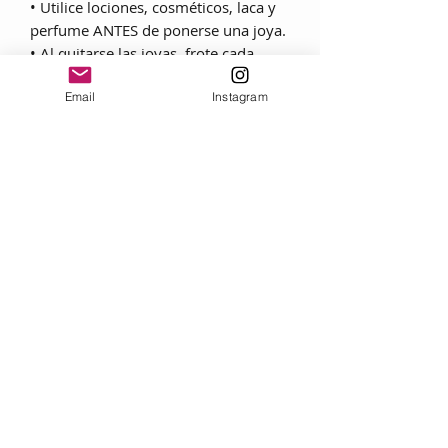
• Utilice lociones, cosméticos, laca y
perfume ANTES de ponerse una joya.
• Al quitarse las joyas, frote cada
pieza con un paño suave para
Email
Instagram
eliminar grasas y transpiración.
• Guarde las joyas en una caja con
forro textil, envuélvalas por separado
en un lienzo para evitar rozaduras.
Nunca:
• No lleve nunca joyas durante
ejercicios físicos como tareas
domésticas, jardinería o deporte.
• No exponga nunca joyas a
productos de limpieza doméstica.
• No exponga nunca joyas al cloro de
las piscinas o aparatos de
hidromasaje.