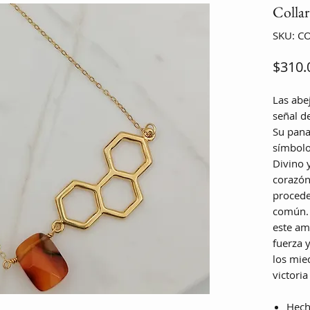
Collar
SKU: C
$310.
Las abe
señal d
Su pana
símbolo
Divino y
corazón
procede
común. 
este am
fuerza 
los mied
victoria
Hech