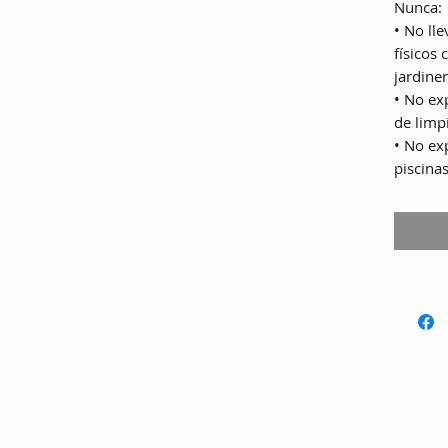
Nunca:
• No ll
físicos
jardiner
• No ex
de limp
• No ex
piscina