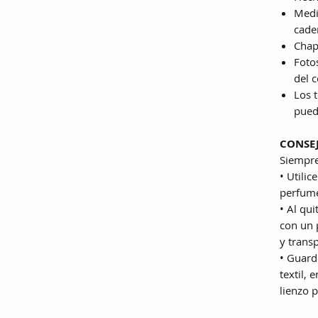
Medi
cade
Chap
Fotos
del c
Los 
pued
CONSE
Siempre
• Utilic
perfume
• Al qui
con un 
y transp
• Guard
textil,
lienzo 