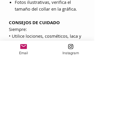
Fotos ilustrativas, verifica el
tamaño del collar en la gráfica.
CONSEJOS DE CUIDADO
Siempre:
• Utilice lociones, cosméticos, laca y
perfume ANTES de ponerse una joya.
• Al quitarse las joyas, frote cada
Email
Instagram
pieza con un paño suave para
eliminar grasas y transpiración.
• Guarde las joyas en una caja con
forro textil, envuélvalas por separado
en un lienzo para evitar rozaduras.
Nunca:
• No lleve nunca joyas durante
ejercicios físicos como tareas
domésticas, jardinería o deporte.
• No exponga nunca joyas a
productos de limpieza doméstica.