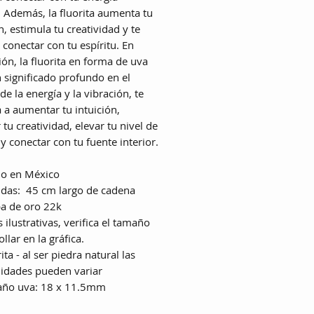
r. Además, la fluorita aumenta tu
n, estim
ula
tu creatividad y te
 conectar con tu espíritu. En
ión, la fluorita en forma de uva
n significado profundo en el
e la energía y la vibración, te
 a aumentar tu intuición,
tu creatividad, elevar tu nivel de
y conectar con tu fuente interior.
o en México
das: 45 cm largo de cadena
a de oro 22k
 ilustrativas, verifica el tamaño
ollar en la gráfica.
ita - al ser piedra natural las
lidades pueden variar
ño uva: 18 x 11.5mm