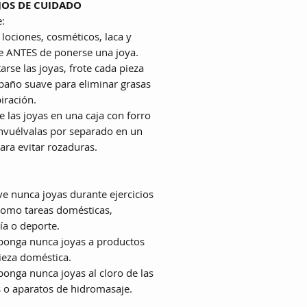
JOS DE CUIDADO
:
e lociones, cosméticos, laca y
 ANTES de ponerse una joya.
tarse las joyas, frote cada pieza
paño suave para eliminar grasas
iración.
e las joyas en una caja con forro
 envuélvalas por separado en un
para evitar rozaduras.
eve nunca joyas durante ejercicios
 como tareas domésticas,
ía o deporte.
ponga nunca joyas a productos
ieza doméstica.
ponga nunca joyas al cloro de las
s o aparatos de hidromasaje.