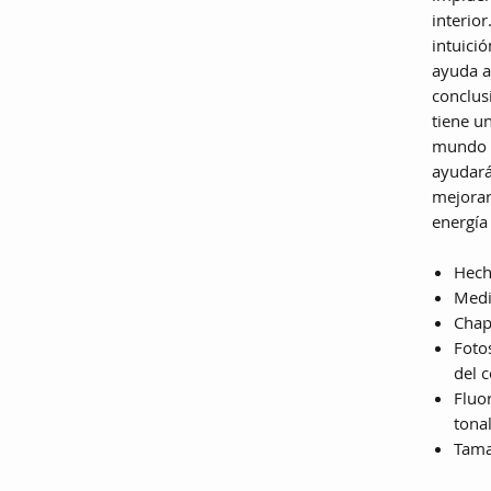
interio
intuició
ayuda a
conclus
tiene u
mundo d
ayudará
mejorar 
energía 
Hech
Medi
Chap
Fotos
del c
Fluor
tona
Tama