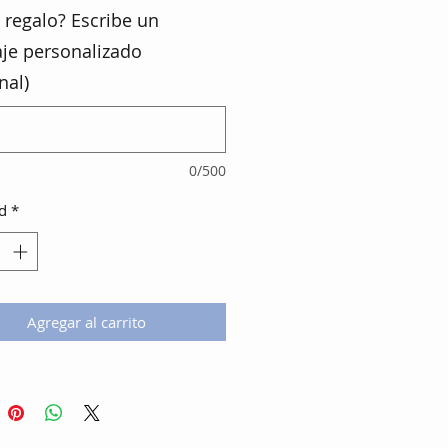
 regalo? Escribe un
je personalizado
nal)
0/500
d
*
Agregar al carrito