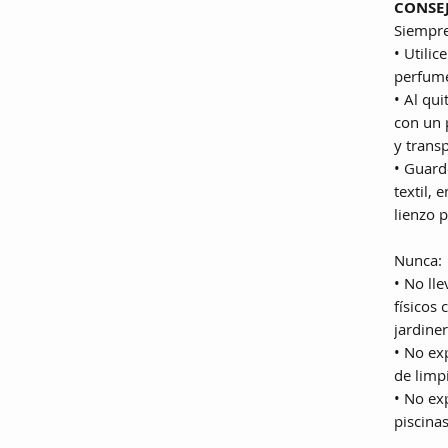
CONSE
Siempre
• Utilic
perfume
• Al qui
con un 
y transp
• Guard
textil,
lienzo 
Nunca:
• No ll
físicos
jardiner
• No ex
de limp
• No ex
piscina