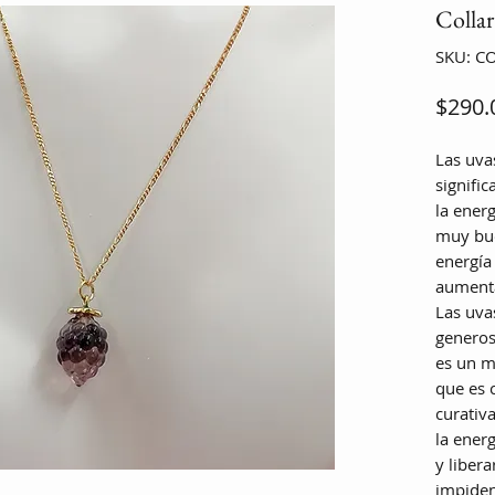
Collar
SKU: C
$290.
Las uvas
signifi
la ener
muy bue
energía
aumenta
Las uva
generos
es un m
que es 
curativa
la ener
y liber
impiden