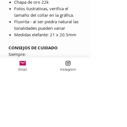
Chapa de oro 22k
Fotos ilustrativas, verifica el
tamaño del collar en la gráfica.
Fluorita - al ser piedra natural las
tonalidades pueden variar
Medidas elefante: 21 x 20.5mm
CONSEJOS DE CUIDADO
Siempre:
• Utilice lociones, cosméticos, laca y
perfume ANTES de ponerse una joya.
Email
Instagram
• Al quitarse las joyas, frote cada
pieza con un paño suave para
eliminar grasas y transpiración.
• Guarde las joyas en una caja con
forro textil, envuélvalas por separado
en un lienzo para evitar rozaduras.
Nunca:
• No lleve nunca joyas durante