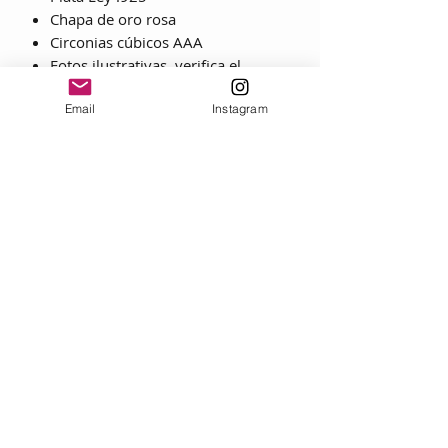
Chapa de oro rosa
Circonias cúbicos AAA
Fotos ilustrativas, verifica el
tamaño del collar en la gráfica.
Email
Instagram
CONSEJOS DE CUIDADO
Siempre:
• Utilice lociones, cosméticos, laca y
perfume ANTES de ponerse una joya.
• Al quitarse las joyas, frote cada
pieza con un paño suave para
eliminar grasas y transpiración.
• Guarde las joyas en una caja con
forro textil, envuélvalas por separado
en un lienzo para evitar rozaduras.
Nunca:
• No lleve nunca joyas durante
ejercicios físicos como tareas