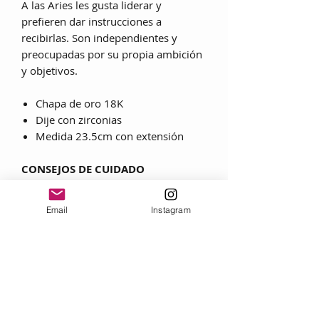
A las Aries les gusta liderar y
prefieren dar instrucciones a
recibirlas. Son independientes y
preocupadas por su propia ambición
y objetivos.
Chapa de oro 18K
Dije con zirconias
Medida 23.5cm con extensión
CONSEJOS DE CUIDADO
Siempre:
• Utilice lociones, cosméticos, laca y
Email
Instagram
perfume ANTES de ponerse una joya.
• Al quitarse las joyas, frote cada
pieza con un paño suave para
eliminar grasas y transpiración.
• Guarde las joyas en una caja con
forro textil, envuélvalas por separado
en un lienzo para evitar rozaduras.