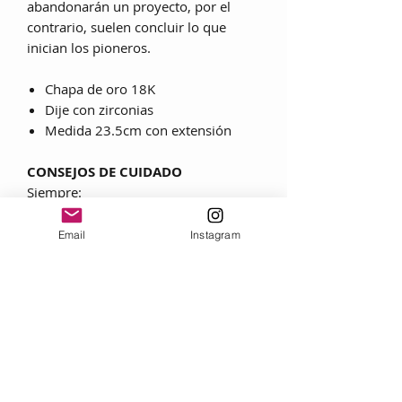
abandonarán un proyecto, por el
contrario, suelen concluir lo que
inician los pioneros.
Chapa de oro 18K
Dije con zirconias
Medida 23.5cm con extensión
CONSEJOS DE CUIDADO
Siempre:
• Utilice lociones, cosméticos, laca y
perfume ANTES de ponerse una joya.
Email
Instagram
• Al quitarse las joyas, frote cada
pieza con un paño suave para
eliminar grasas y transpiración.
• Guarde las joyas en una caja con
forro textil, envuélvalas por separado
en un lienzo para evitar rozaduras.
Nunca: