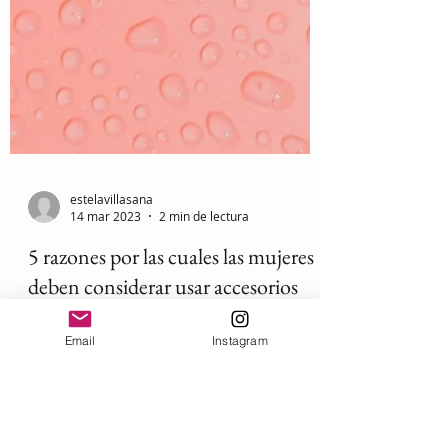
estelavillasana
14 mar 2023
2 min de lectura
5 razones por las cuales las mujeres
deben considerar usar accesorios
Email
Instagram
con cuarzo rosa
El cuarzo rosa es una piedra semipreciosa
de color rosa suave, que se ha utilizado
durante siglos como una herramienta de