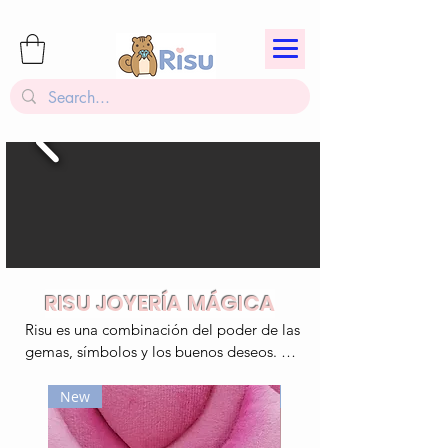
RISU JOYERÍA MÁGICA
Risu es una combinación del poder de las 
gemas, símbolos y los buenos deseos. 
nuestros accesorios son más que un bello 
diseño, es el poder de un amuleto 
New
New
moderno que puedes usar todos los días y 
cada que los uses estarás pensando en 